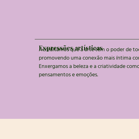
Expressões artísticas
Acreditamos que a arte têm o poder de to
promovendo uma conexão mais íntima co
Enxergamos a beleza e a criatividade com
pensamentos e emoções.