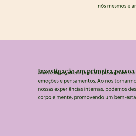
nós mesmos e am
Investigação em primeira pessoa
A investigação em primeira pessoa nos per
emoções e pensamentos. Ao nos tornarmos
nossas experiências internas, podemos de
corpo e mente, promovendo um bem-estar