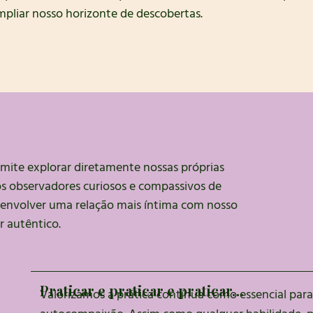
pliar nosso horizonte de descobertas.
mite explorar diretamente nossas próprias
 observadores curiosos e compassivos de
senvolver uma relação mais íntima com nosso
 autêntico.
Praticar e praticar e praticar…
Valorizamos a prática contínua como essencial par