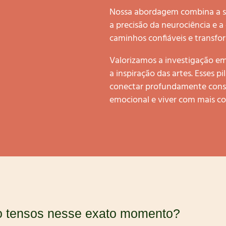
Nossa abordagem combina a sa
a precisão da neurociência e a
caminhos confiáveis e transf
Valorizamos a investigação em 
a inspiração das artes. Esses p
conectar profundamente consig
emocional e viver com mais co
o tensos nesse exato momento?