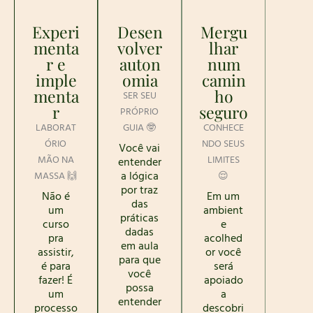
Experi
Desen
Mergu
menta
volver
lhar
r e
auton
num
imple
omia
camin
menta
ho
SER SEU
r
seguro
PRÓPRIO
LABORAT
GUIA 🤓
CONHECE
ÓRIO
NDO SEUS
Você vai
MÃO NA
LIMITES
entender
a lógica
MASSA 🙌
😌
por traz
Não é
Em um
das
um
ambient
práticas
curso
e
dadas
pra
acolhed
em aula
assistir,
or você
para que
é para
será
você
fazer! É
apoiado
possa
um
a
entender
processo
descobri