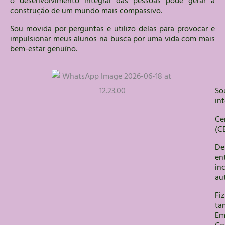
o desenvolvimento integral das pessoas pode gerar a
construção de um mundo mais compassivo.
Sou movida por perguntas e utilizo delas para provocar e
impulsionar meus alunos na busca por uma vida com mais
bem-estar genuíno.
So
in
Ce
(C
De
en
in
au
Fi
ta
Em