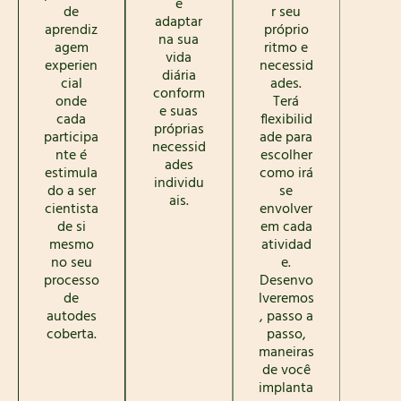
e
de
r seu
adaptar
aprendiz
próprio
na sua
agem
ritmo e
vida
experien
necessid
diária
cial
ades.
conform
onde
Terá
e suas
cada
flexibilid
próprias
participa
ade para
necessid
nte é
escolher
ades
estimula
como irá
individu
do a ser
se
ais.
cientista
envolver
de si
em cada
mesmo
atividad
no seu
e.
processo
Desenvo
de
lveremos
autodes
, passo a
coberta.
passo,
maneiras
de você
implanta