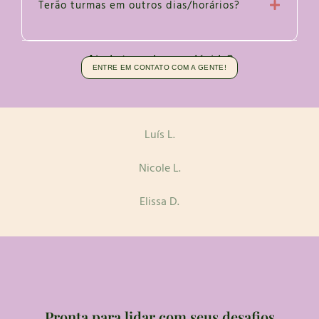
Terão turmas em outros dias/horários?
Ainda tem alguma dúvida?
ENTRE EM CONTATO COM A GENTE!
Luís L.
Nicole L.
Elissa D.
Pronta para lidar com seus desafios