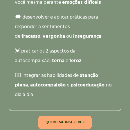
você mesma perante
emoções difíceis
🗯️ desenvolver e aplicar práticas para
responder a sentimentos
de
fracasso
,
vergonha
ou
insegurança
💓 praticar os 2 aspectos da
autocompaixão:
terna
e
feroz
🧘‍♀️ integrar as habilidades de
atenção
plena
,
autocompaixão
e
psicoeducação
no
dia a dia
QUERO ME INSCREVER