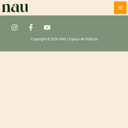
Ir
para
o
conteúdo
Copyright © 2026 NAU | Espaço de Práticas