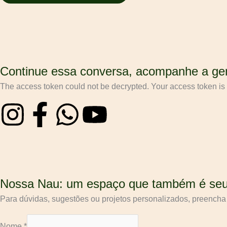
Continue essa conversa, acompanhe a gen
The access token could not be decrypted. Your access token is c
I
F
W
Y
n
a
h
o
s
c
a
u
t
e
t
t
Nossa Nau: um espaço que também é seu
Para dúvidas, sugestões ou projetos personalizados,
preencha 
a
b
s
u
Nome
*